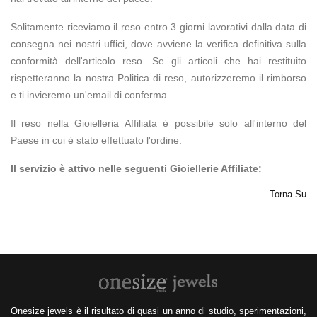
Solitamente riceviamo il reso entro 3 giorni lavorativi dalla data di
consegna nei nostri uffici, dove avviene la verifica definitiva sulla
conformità dell'articolo reso. Se gli articoli che hai restituito
rispetteranno la nostra Politica di reso, autorizzeremo il rimborso
e ti invieremo un'email di conferma.
Il reso nella Gioielleria Affiliata è possibile solo all'interno del
Paese in cui è stato effettuato l'ordine.
Il servizio è attivo nelle seguenti Gioiellerie Affiliate:
Torna Su
Onesize jewels è il risultato di quasi un anno di studio, sperimentazioni,