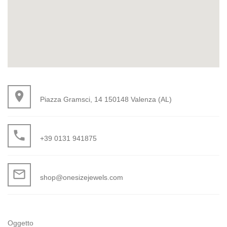
place
Piazza Gramsci, 14 150148 Valenza (AL)
local_phone
+39 0131 941875
mail_outline
shop@onesizejewels.com
Oggetto