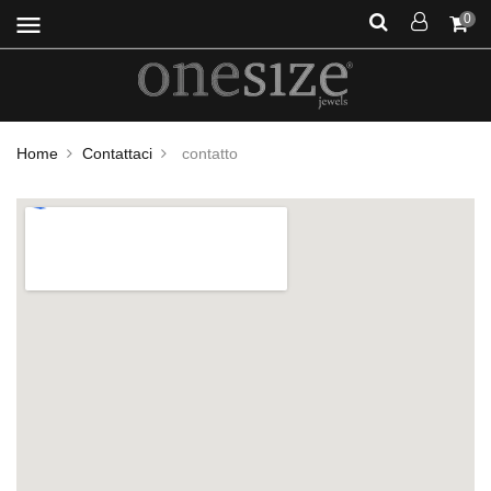
menu
0
Home
Contattaci
contatto