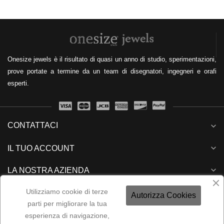
Onesize jewels è il risultato di quasi un anno di studio, sperimentazioni,
prove portate a termine da un team di disegnatori, ingegneri e orafi
esperti.
CONTATTACI
expand_more
expand_more
IL TUO ACCOUNT
expand_more
LA NOSTRA AZIENDA
expand_more
Utilizziamo cookie di terze
NEWSLETTER
Autorizza Cookies
parti per migliorare la tua
esperienza di navigazione,