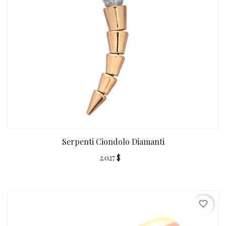
Serpenti Ciondolo Diamanti
2.027 $
favorite_border