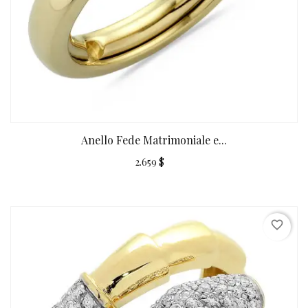
Anello Fede Matrimoniale e...
2.659 $
favorite_border