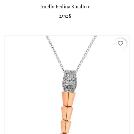
Anello Fedina Smalto e...
2.592 $
favorite_border