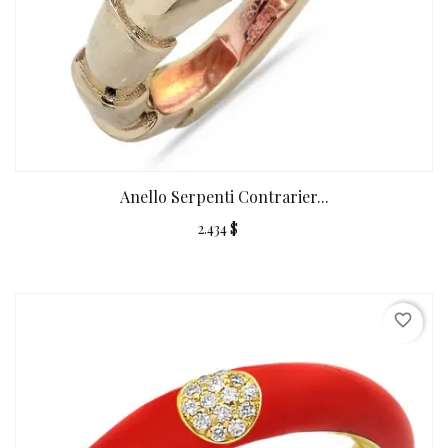
Anello Serpenti Contrarier...
2.434 $
favorite_border