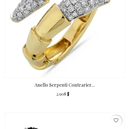
Anello Serpenti Contrarier...
2.908 $
favorite_border