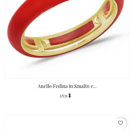
Anello Fedina in Smalto e...
2.531 $
favorite_border