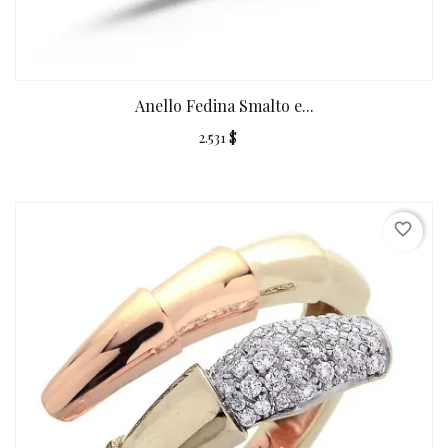
Anello Fedina Smalto e...
2.531 $
favorite_border