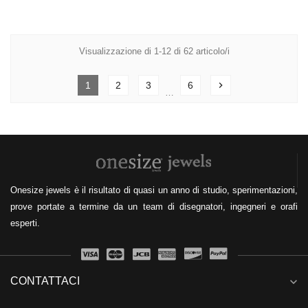
Visualizzazione di 1-12 di 62 articolo/i
1
2
3
6
chevron_right
…
Onesize jewels è il risultato di quasi un anno di studio, sperimentazioni,
prove portate a termine da un team di disegnatori, ingegneri e orafi
esperti.
CONTATTACI
expand_more