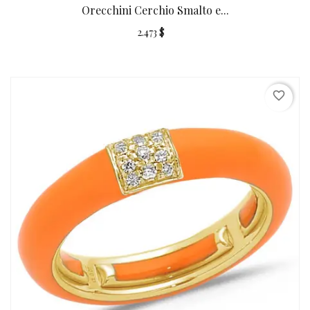
Orecchini Cerchio Smalto e...
2.473 $
favorite_border