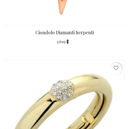
Ciondolo Diamanti Serpenti
2.619 $
favorite_border