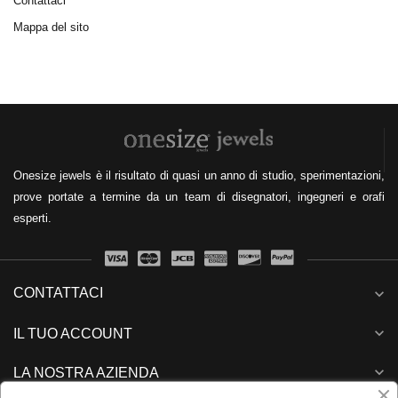
Contattaci
Mappa del sito
Onesize jewels è il risultato di quasi un anno di studio, sperimentazioni,
prove portate a termine da un team di disegnatori, ingegneri e orafi
esperti.
CONTATTACI
expand_more
expand_more
IL TUO ACCOUNT
expand_more
LA NOSTRA AZIENDA